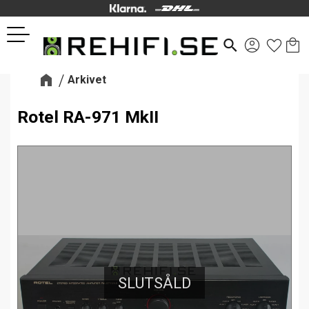
Kund
Favor
Meny
search
Arkivet
Rotel RA-971 MkII
SLUTSÅLD