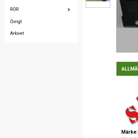
RÖR
Övrigt
Arkivet
ALLMÄ
Märke: