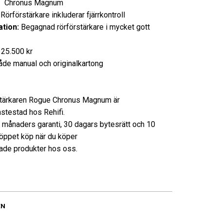
Chronus Magnum
förstärkare inkluderar fjärrkontroll
tion:
Begagnad rörförstärkare i mycket gott
25.500 kr
åde manual och originalkartong
tärkaren Rogue Chronus Magnum är
nstestad hos Rehifi.
3 månaders garanti, 30 dagars bytesrätt och 10
öppet köp när du köper
de produkter hos oss.
EN