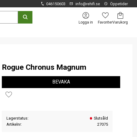
046150603
info@rehifi.se
Öppetider
Kundvagn
Favoriter
Logga in
Rogue Chronus Magnum
BEVAKA
Lägg till i favoriter
Lagerstatus
Slutsåld
Artikelnr
27075