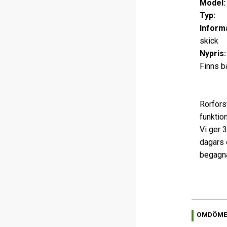
Model:
Typ:
Rör
Informa
skick
Nypris:
Finns b
Rörförs
funktio
Vi ger 
dagars 
begagna
OMDÖM