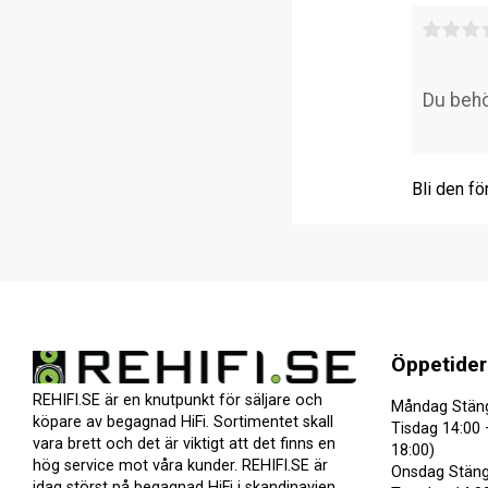
Bli den fö
Öppetider
REHIFI.SE är en knutpunkt för säljare och
Måndag Stän
köpare av begagnad HiFi. Sortimentet skall
Tisdag 14:00 
vara brett och det är viktigt att det finns en
18:00)
hög service mot våra kunder. REHIFI.SE är
Onsdag Stäng
idag störst på begagnad HiFi i skandinavien