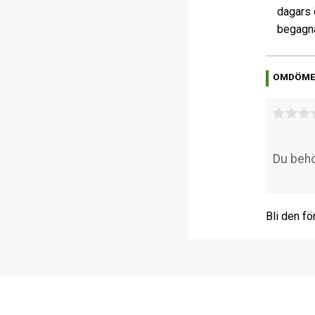
dagars 
begagna
OMDÖM
Bli den fö