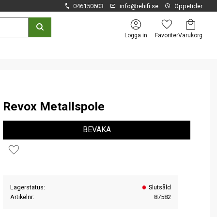
046150603
info@rehifi.se
Öppetider
Kundvagn
Favoriter
Logga in
Revox Metallspole
BEVAKA
Lägg till i favoriter
Lagerstatus
Slutsåld
Artikelnr
87582