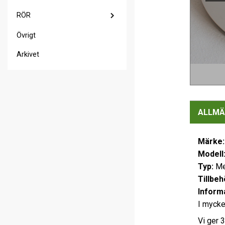
RÖR
Övrigt
Arkivet
ALLMÄ
Märke:
Modell
Typ:
Met
Tillbeh
Inform
I mycket
Vi ger 