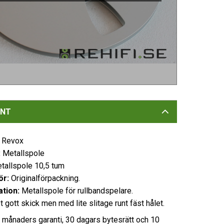
NT
Revox
:
Metallspole
allspole 10,5 tum
ör:
Originalförpackning.
ation:
Metallspole för rullbandspelare.
 gott skick men med lite slitage runt fäst hålet.
3 månaders garanti, 30 dagars bytesrätt och 10