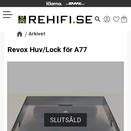
Kund
Favor
Meny
search
Arkivet
Revox Huv/Lock för A77
SLUTSÅLD