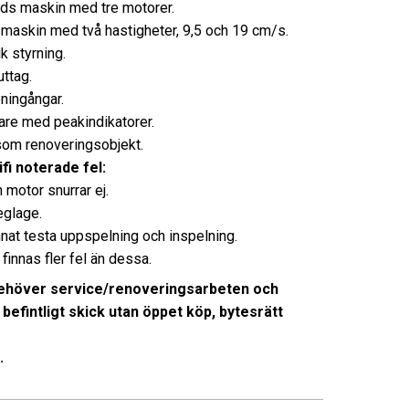
ds maskin med tre motorer.
maskin med två hastigheter, 9,5 och 19 cm/s.
ik styrning.
uttag.
ningångar.
re med peakindikatorer.
som renoveringsobjekt.
fi noterade fel:
 motor snurrar ej.
eglage.
nnat testa uppspelning och inspelning.
finnas fler fel än dessa.
ehöver service/renoveringsarbeten och
i befintligt skick utan öppet köp, bytesrätt
.