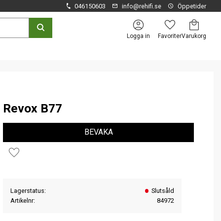
046150603
info@rehifi.se
Öppetider
Kundvagn
Favoriter
Logga in
Revox B77
BEVAKA
Lägg till i favoriter
Lagerstatus
Slutsåld
Artikelnr
84972