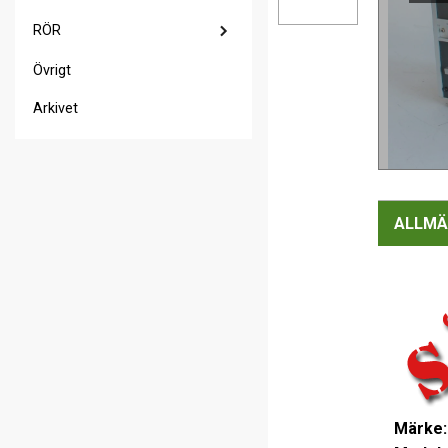
RÖR
Övrigt
Arkivet
ALLMÄ
Märke: