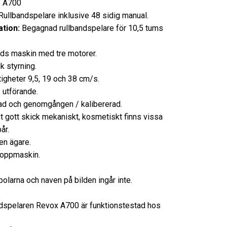
A700
lbandspelare inklusive 48 sidig manual.
tion:
Begagnad rullbandspelare för 10,5 tums
ds maskin med tre motorer.
ik styrning.
tigheter 9,5, 19 och 38 cm/s.
 utförande.
d och genomgången / kalibererad.
t gott skick mekaniskt, kosmetiskt finns vissa
år.
en ägare.
toppmaskin.
polarna och naven på bilden ingår inte.
dspelaren Revox A700 är funktionstestad hos