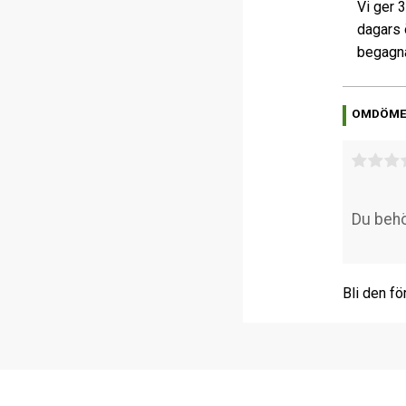
Vi ger 
dagars 
begagna
OMDÖM
Bli den fö