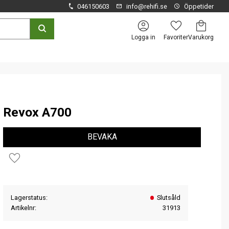
046150603
info@rehifi.se
Öppetider
Kundvagn
Favoriter
Logga in
Revox A700
BEVAKA
Lägg till i favoriter
Lagerstatus
Slutsåld
Artikelnr
31913