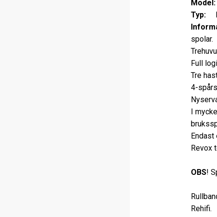
Model:
Typ:
Rul
Informa
spolar.
Trehuvu
Full log
Tre has
4-spårs
Nyserva
I mycke
brukssp
Endast 
Revox 
OBS
! S
Rullban
Rehifi.