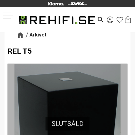
Kund
Favor
Meny
search
Arkivet
REL T5
SLUTSÅLD