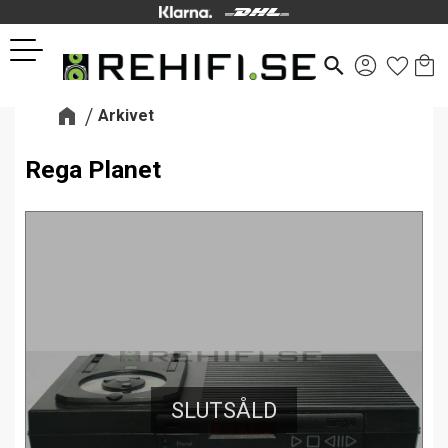
Kund
Favor
Meny
search
Arkivet
Rega Planet
SLUTSÅLD