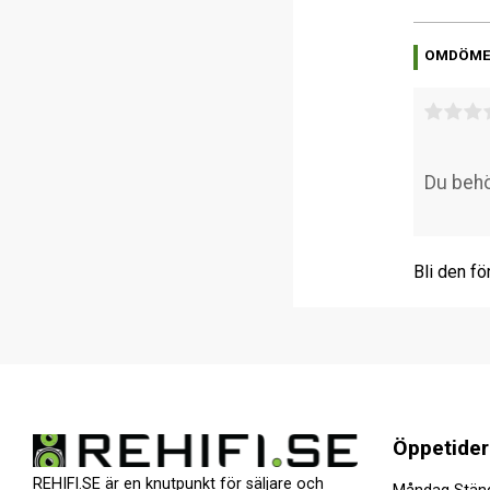
OMDÖM
Bli den fö
Öppetider
REHIFI.SE är en knutpunkt för säljare och