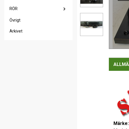
RÖR
Övrigt
Arkivet
ALLMÄ
Märke: