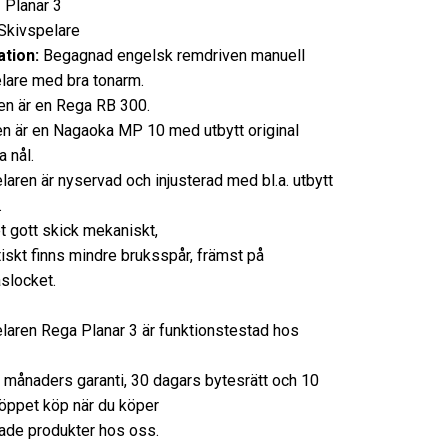
Planar 3
ivspelare
tion:
Begagnad engelsk remdriven manuell
lare med bra tonarm.
n är en Rega RB 300.
n är en Nagaoka MP 10 med utbytt original
 nål.
laren är nyservad och injusterad med bl.a. utbytt
.
t gott skick mekaniskt,
skt finns mindre bruksspår, främst på
aslocket.
laren Rega Planar 3 är funktionstestad hos
3 månaders garanti, 30 dagars bytesrätt och 10
öppet köp när du köper
de produkter hos oss.