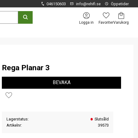
046150603
info@rehifi.se
Öppetider
Kundvagn
Favoriter
Logga in
Rega Planar 3
BEVAKA
Lägg till i favoriter
Lagerstatus
Slutsåld
Artikelnr
39573