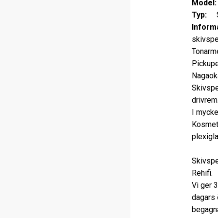
Model:
Typ:
Sk
Informa
skivspe
Tonarme
Pickupe
Nagaoka
Skivspe
drivrem
I mycke
Kosmeti
plexigl
Skivspe
Rehifi.
Vi ger 
dagars 
begagna