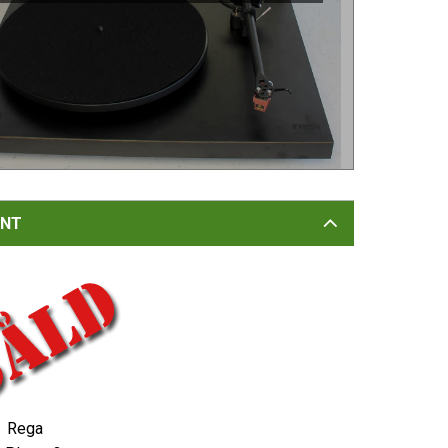
NT
Rega