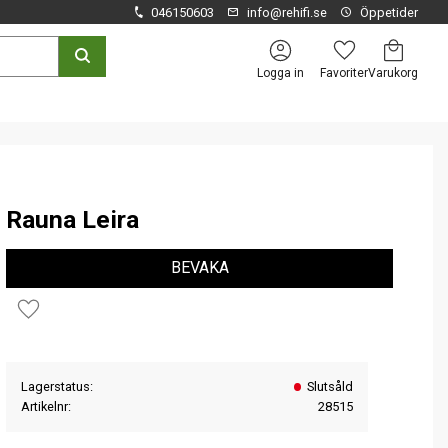
046150603
info@rehifi.se
Öppetider
Kundvagn
Favoriter
Logga in
Rauna Leira
BEVAKA
Lägg till i favoriter
Lagerstatus
Slutsåld
Artikelnr
28515