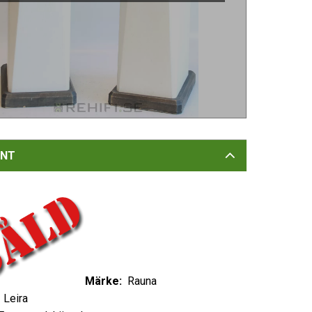
NT
Märke:
Rauna
:
Leira