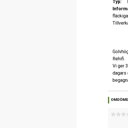
Typ:
Ett
Informa
fläckiga
Tillver
Golvhög
Rehifi.
Vi ger 
dagars 
begagna
OMDÖM