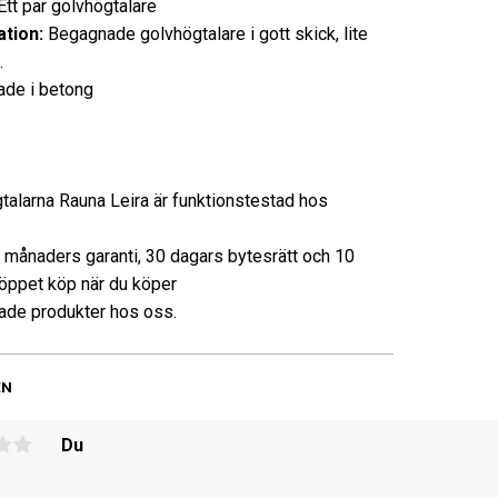
 par golvhögtalare
tion:
Begagnade golvhögtalare i gott skick, lite
.
kade i betong
talarna Rauna Leira är funktionstestad hos
3 månaders garanti, 30 dagars bytesrätt och 10
öppet köp när du köper
de produkter hos oss.
EN
Du