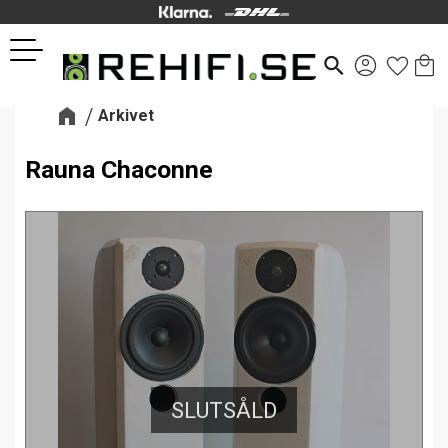
Kund
Favor
Meny
search
Arkivet
Rauna Chaconne
SLUTSÅLD