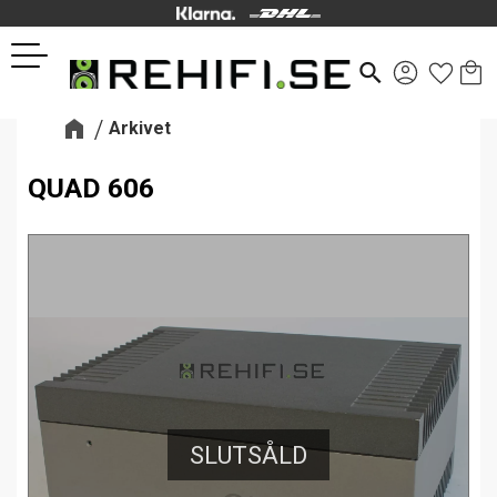
Kund
Favor
Meny
search
Arkivet
QUAD 606
SLUTSÅLD