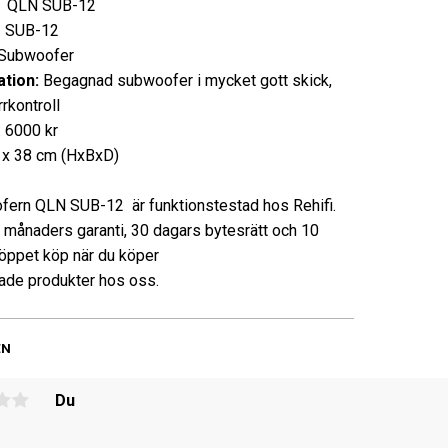
:
QLN SUB-12
SUB-12
ubwoofer
tion:
Begagnad subwoofer i mycket gott skick,
rkontroll
: 6000 kr
 x 38 cm (HxBxD)
ern QLN SUB-12 är funktionstestad hos Rehifi.
3 månaders garanti, 30 dagars bytesrätt och 10
öppet köp när du köper
de produkter hos oss.
EN
Du