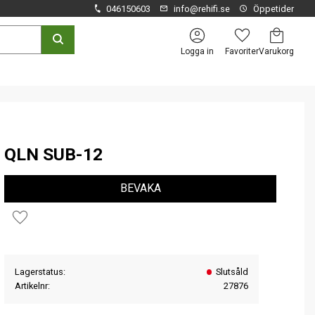
046150603
info@rehifi.se
Öppetider
Kundvagn
Favoriter
Logga in
QLN SUB-12
BEVAKA
Lägg till i favoriter
Lagerstatus
Slutsåld
Artikelnr
27876