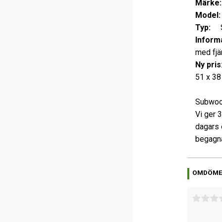
Märke
Model:
Typ:
S
Informa
med fjär
Ny pris
51 x 38
Subwoof
Vi ger 
dagars 
begagna
OMDÖM