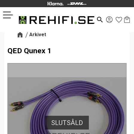
Kund
Favor
Meny
search
Arkivet
QED Qunex 1
SLUTSÅLD