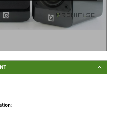
NT
:
tion: