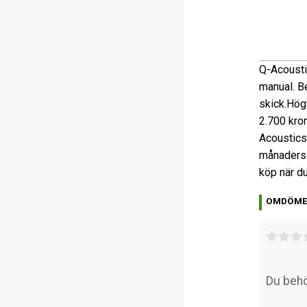
Q-Acoust
manual.
Be
skick.
Högt
2.700 kron
Acoustics 
månaders 
köp när d
OMDÖM