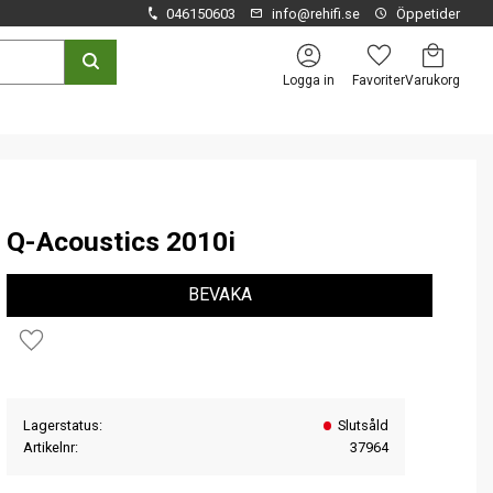
046150603
info@rehifi.se
Öppetider
Kundvagn
Favoriter
Logga in
Q-Acoustics 2010i
BEVAKA
Lägg till i favoriter
Lagerstatus
Slutsåld
Artikelnr
37964