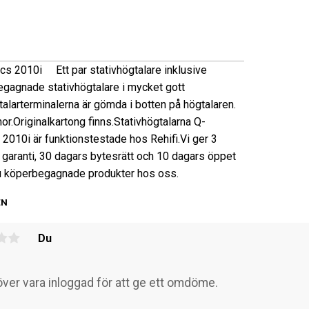
ics
2010i
Ett par stativhögtalare inklusive
gagnade stativhögtalare i mycket gott
alarterminalerna är gömda i botten på högtalaren.
or.
Originalkartong finns.
Stativhögtalarna Q-
2010i är funktionstestade hos Rehifi.
Vi ger 3
garanti, 30 dagars bytesrätt och 10 dagars öppet
u köper
begagnade produkter hos oss.
EN
Du