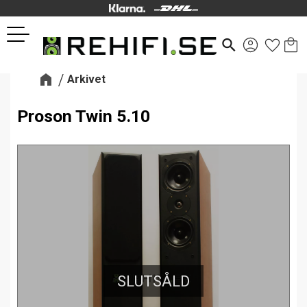
Kund
Favor
Meny
search
Arkivet
Proson Twin 5.10
SLUTSÅLD