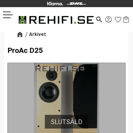
Kund
Favor
Meny
search
Arkivet
ProAc D25
SLUTSÅLD