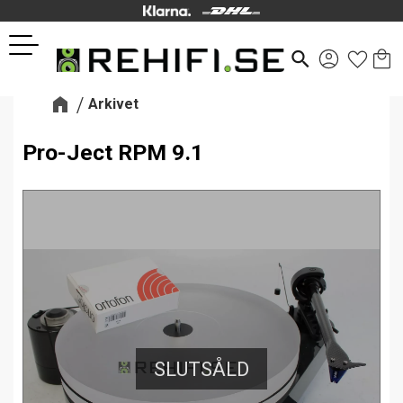
Kund
Favor
Meny
search
Arkivet
Pro-Ject RPM 9.1
SLUTSÅLD