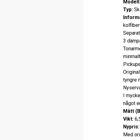
Modell
Typ:
Ski
Informa
kolfibe
Separat
3 dämpa
Tonarmen
minmalt
Pickupe
Origina
tyngre 
Nyserva
I mycke
något e
Mått (
Vikt:
6,
Nypris:
Med ori