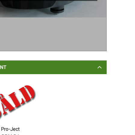
NT
Pro-Ject