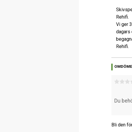
Skivspe
Rehifi.
Vi ger 
dagars 
begagna
Rehifi.
OMDÖM
Bli den fö