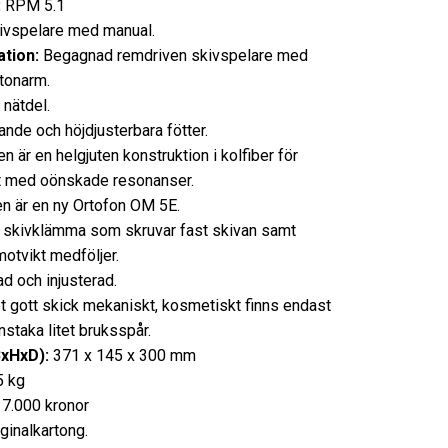
:
RPM 5.1
vspelare med manual.
tion:
Begagnad remdriven skivspelare med
rtonarm.
 nätdel.
nde och höjdjusterbara fötter.
 är en helgjuten konstruktion i kolfiber för
 med oönskade resonanser.
n är en ny Ortofon OM 5E.
l skivklämma som skruvar fast skivan samt
motvikt medföljer.
d och injusterad.
t gott skick mekaniskt, kosmetiskt finns endast
nstaka litet bruksspår.
BxHxD):
371 x 145 x 300 mm
5 kg
7.000 kronor
ginalkartong.