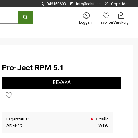
046150603
info@rehifi.se
Öppetider
Kundvagn
Favoriter
Logga in
Pro-Ject RPM 5.1
BEVAKA
Lägg till i favoriter
Lagerstatus
Slutsåld
Artikelnr
59193