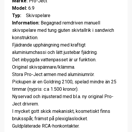
Märke:
Pro-Ject
Model:
6.9
Typ:
Skivspelare
Information:
Begagnad remdriven manuell
skivspelare med tung gjuten skivtallrik i sandwich
konstruktion.
Fjädrande upphängning med kraftigt
aluminiumchassi och lätt justebar fjädring.
Det inbyggda vattenpasset är ur funktion.
Original skivspännare/klämma.
Stora Pro-Ject armen med aluminiumrör.
Pickupen är en Goldring 2100, spelad mindre än 25
timmar (nypris: c:a 1.500 kronor).
Nyservad och injusterad med bl.a. ny original Pro-
Ject drivrem.
I mycket gott skick mekaniskt, kosmetiskt finns
bruksspår, främst på plexiglaslocket.
Guldpläterade RCA-honkontakter.