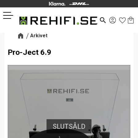
Kund
Favor
Meny
search
Arkivet
Pro-Ject 6.9
SLUTSÅLD