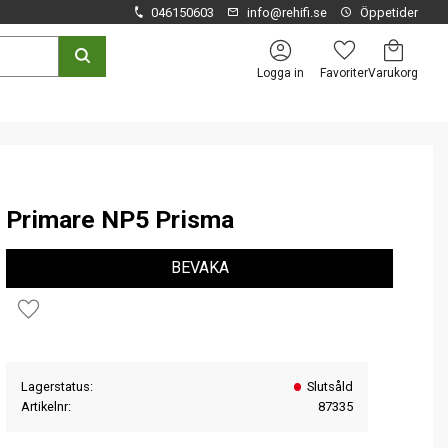
046150603
info@rehifi.se
Öppetider
Kundvagn
Favoriter
Logga in
Primare NP5 Prisma
BEVAKA
Lägg till i favoriter
Lagerstatus
Slutsåld
Artikelnr
87335