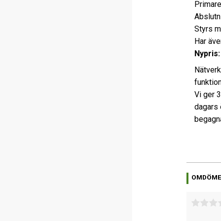
Primare
Abslutn
Styrs m
Har äve
Nypris:
Nätverk
funktio
Vi ger 
dagars 
begagna
OMDÖM