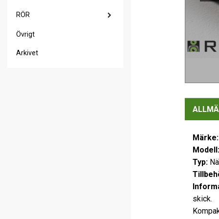
RÖR
Övrigt
Arkivet
ALLMÄ
Märke:
Modell
Typ:
Nä
Tillbeh
Informa
skick.
Kompakt