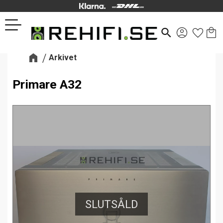
Kund
Favor
Meny
search
Arkivet
Primare A32
SLUTSÅLD