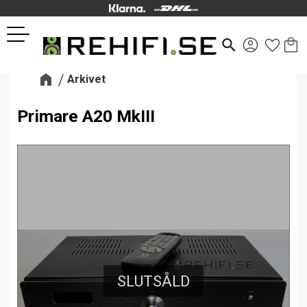
Kund
Favor
Meny
search
Arkivet
Primare A20 MkIII
SLUTSÅLD