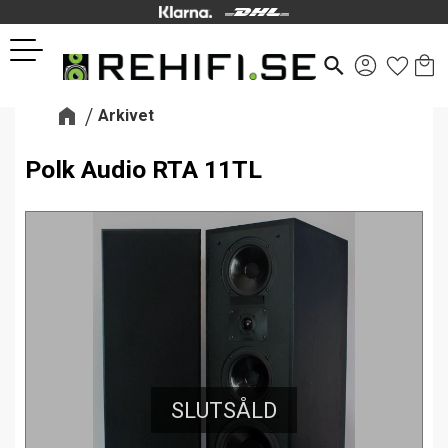
Kund
Favor
Meny
search
Arkivet
Polk Audio RTA 11TL
SLUTSÅLD