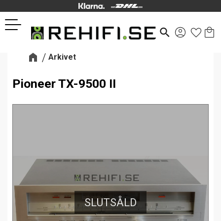
Kund
Favor
Meny
search
Arkivet
Pioneer TX-9500 II
SLUTSÅLD