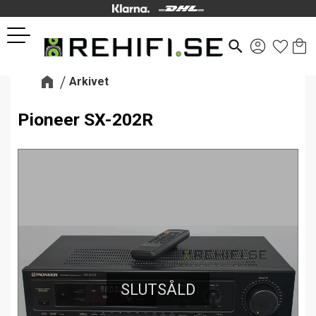
Kund
Favor
Meny
search
Arkivet
Pioneer SX-202R
SLUTSÅLD