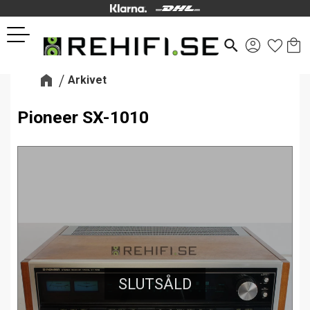
Kund
Favor
Meny
search
Arkivet
Pioneer SX-1010
SLUTSÅLD