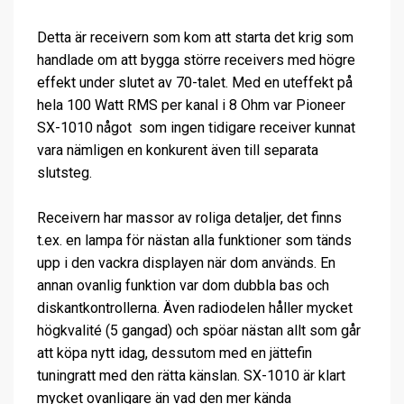
Detta är receivern som kom att starta det krig som
handlade om att bygga större receivers med högre
effekt under slutet av 70-talet. Med en uteffekt på
hela 100 Watt RMS per kanal i 8 Ohm var Pioneer
SX-1010 något som ingen tidigare receiver kunnat
vara nämligen en konkurent även till separata
slutsteg.
Receivern har massor av roliga detaljer, det finns
t.ex. en lampa för nästan alla funktioner som tänds
upp i den vackra displayen när dom används. En
annan ovanlig funktion var dom dubbla bas och
diskantkontrollerna. Även radiodelen håller mycket
högkvalité (5 gangad) och spöar nästan allt som går
att köpa nytt idag, dessutom med en jättefin
tuningratt med den rätta känslan. SX-1010 är klart
mycket ovanligare än vad den mer kända