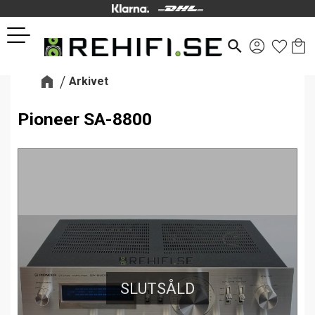
Kund
Favor
Meny
search
Arkivet
Pioneer SA-8800
SLUTSÅLD