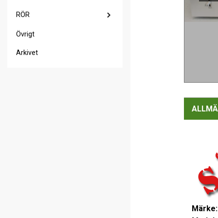
RÖR
Övrigt
Arkivet
ALLMÄ
Märke: