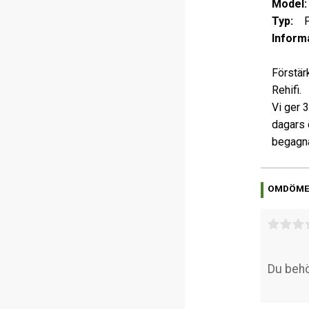
Model:
Typ:
Fö
Informa
Förstär
Rehifi.
Vi ger 
dagars 
begagna
OMDÖM