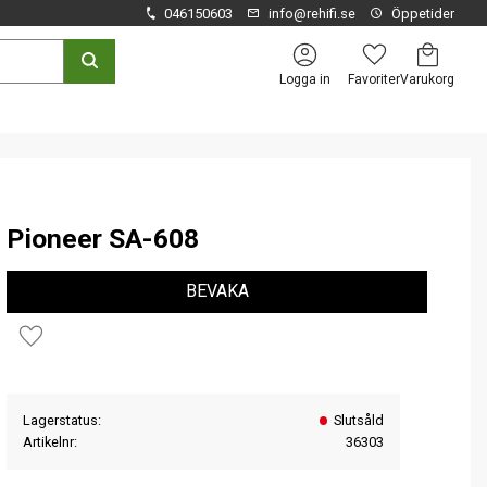
046150603
info@rehifi.se
Öppetider
Kundvagn
Favoriter
Logga in
Pioneer SA-608
BEVAKA
Lägg till i favoriter
Lagerstatus
Slutsåld
Artikelnr
36303