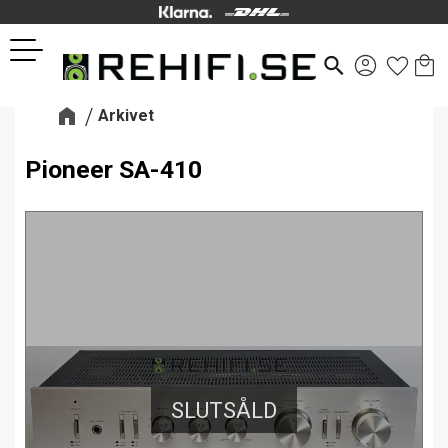
Kund
Favor
Meny
search
Arkivet
Pioneer SA-410
SLUTSÅLD