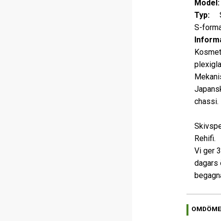
Model:
Typ:
S
S-form
Informa
Kosme
plexigla
Mekanis
Japansk
chassi.
Skivspe
Rehifi.
Vi ger 
dagars 
begagna
OMDÖM