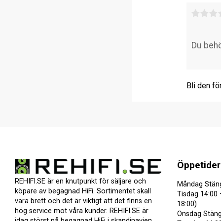
Bli den fö
Öppetider
REHIFI.SE är en knutpunkt för säljare och
Måndag Stän
köpare av begagnad HiFi. Sortimentet skall
Tisdag 14:00 
vara brett och det är viktigt att det finns en
18:00)
hög service mot våra kunder. REHIFI.SE är
Onsdag Stäng
idag störst på begagnad HiFi i skandinavien