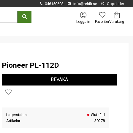
046150603
info@rehifi.se
Öppetider
Kundvagn
Favoriter
Logga in
Pioneer PL-112D
BEVAKA
Lägg till i favoriter
Lagerstatus
Slutsåld
Artikelnr
30278