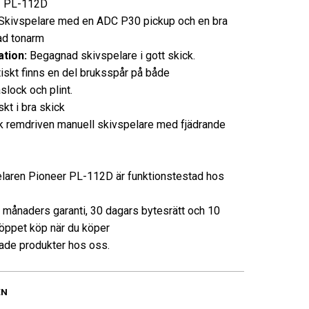
PL-112D
kivspelare med en ADC P30 pickup och en bra
ad tonarm
tion:
Begagnad skivspelare i gott skick.
tiskt finns en del bruksspår på både
slock och plint.
kt i bra skick
 remdriven manuell skivspelare med fjädrande
laren Pioneer PL-112D är funktionstestad hos
3 månaders garanti, 30 dagars bytesrätt och 10
öppet köp när du köper
de produkter hos oss.
EN