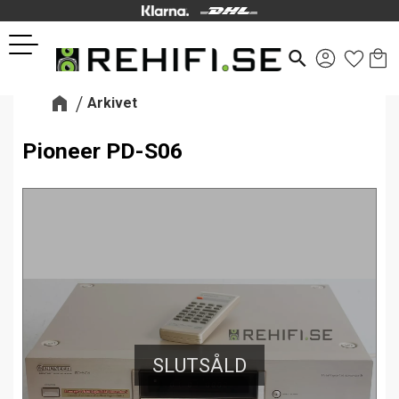
Kund
Favor
Meny
search
Arkivet
Pioneer PD-S06
SLUTSÅLD