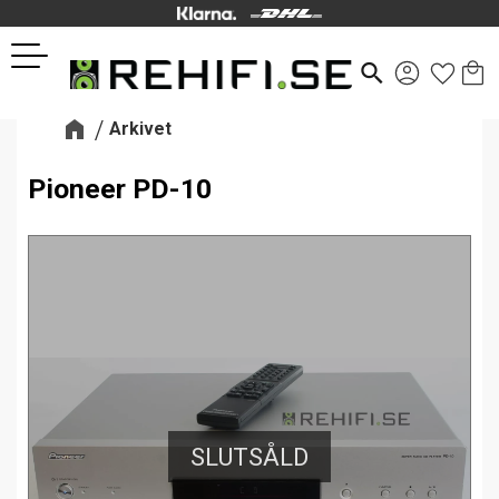
Kund
Favor
Meny
search
Arkivet
Pioneer PD-10
SLUTSÅLD