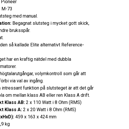
Pioneer
:
M-73
tsteg med manual.
tion:
Begagnat slutsteg i mycket gott skick,
dre bruksspår.
t.
 den så kallade Elite alternativt Reference-
get har en kraftig nätdel med dubbla
rmatorer.
högtalarutgångar, volymkontroll som går att
örbi via val av ingång.
 intressant funktion på slutsteget är att det går
la om mellan klass AB eller ren Klass A drift.
t Klass AB:
2 x 110 Watt i 8 Ohm (RMS)
t Klass A:
2 x 20 Watt i 8 Ohm (RMS)
BxHxD):
459 x 163 x 424 mm
,9 kg