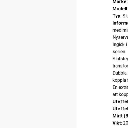
Märke:
Modell
Typ:
Slu
Informa
med min
Nyserva
Ingick i
serien.
Slutste
transfo
Dubbla 
koppla f
En extra
att kopp
Uteffek
Uteffek
Mått (
Vikt:
20