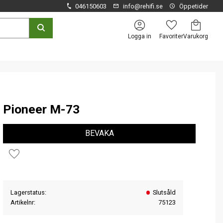
046150603
info@rehifi.se
Öppetider
Kundvagn
Favoriter
Logga in
Pioneer M-73
BEVAKA
Lägg till i favoriter
Lagerstatus
Slutsåld
Artikelnr
75123