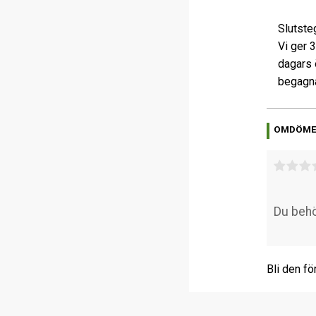
Slutste
Vi ger 
dagars 
begagna
OMDÖM
Bli den fö