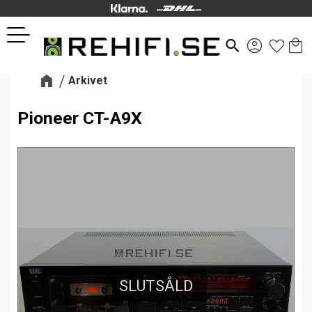
Kund
Favor
Meny
search
Arkivet
Pioneer CT-A9X
SLUTSÅLD