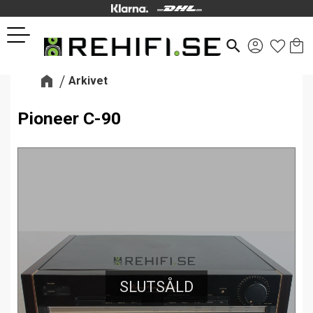
Kund
Favor
Meny
search
Arkivet
Pioneer C-90
SLUTSÅLD