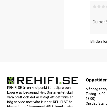
Bli den fö
Öppetider
REHIFI.SE är en knutpunkt för säljare och
Måndag Stän
köpare av begagnad HiFi. Sortimentet skall
Tisdag 14:00 
vara brett och det är viktigt att det finns en
18:00)
hög service mot våra kunder. REHIFI.SE är
Onsdag Stäng
idag störst på begagnad HiFi i skandinavien