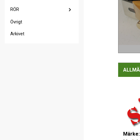
RÖR
Övrigt
Arkivet
ALLMÄ
Märke: