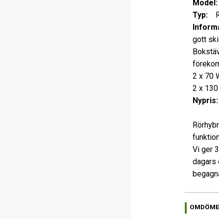
Model:
Typ:
Rö
Informa
gott ski
Bokstäv
förekom
2 x 70 
2 x 130
Nypris:
Rörhybr
funktio
Vi ger 
dagars 
begagna
OMDÖM