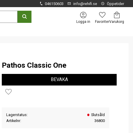
046150603
info@rehifi.se
Öppetider
Kundvagn
Favoriter
Logga in
Pathos Classic One
BEVAKA
Lägg till i favoriter
Lagerstatus
Slutsåld
Artikelnr
36800