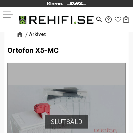
Kund
Favor
Meny
search
Arkivet
Ortofon X5-MC
SLUTSÅLD