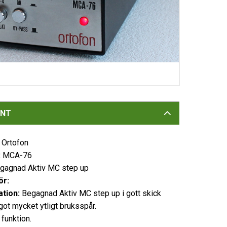
NT
:
Ortofon
:
MCA-76
gagnad Aktiv MC step up
ör:
ation:
Begagnad Aktiv MC step up i gott skick
ot mycket ytligt bruksspår.
funktion.