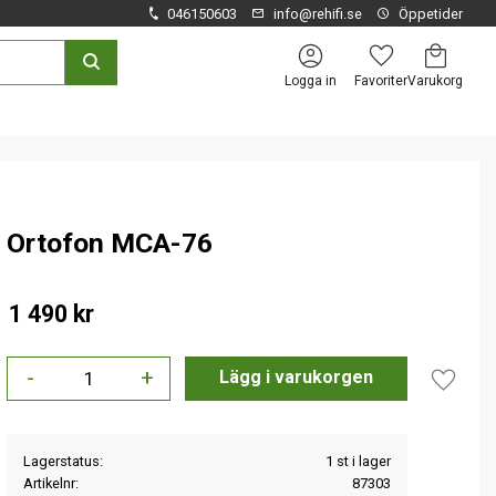
046150603
info@rehifi.se
Öppetider
Kundvagn
Favoriter
Logga in
Ortofon MCA-76
1 490
kr
-
+
Lägg til
Lagerstatus
1 st i lager
Artikelnr
87303