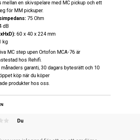
 mellan en skivspelare med MC pickup och ett
eg för MM pickuper.
simpedans:
75 Ohm
4 dB
BxHxD):
60 x 40 x 224 mm
1 kg
iva MC step upen Ortofon MCA-76 är
nstestad hos Rehifi.
3 månaders garanti, 30 dagars bytesrätt och 10
öppet köp när du köper
de produkter hos oss.
EN
Du