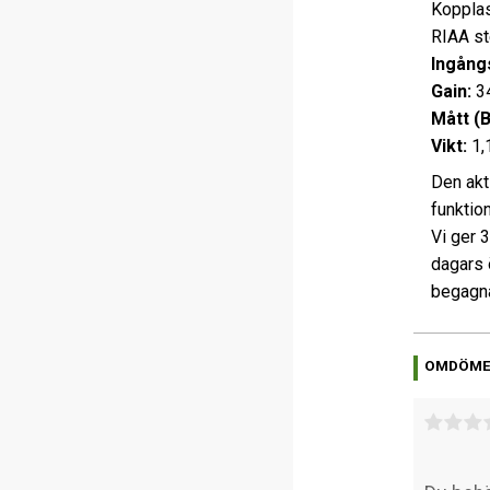
Kopplas
RIAA st
Ingång
Gain:
3
Mått (
Vikt:
1,
Den akt
funktio
Vi ger 
dagars 
begagna
OMDÖM