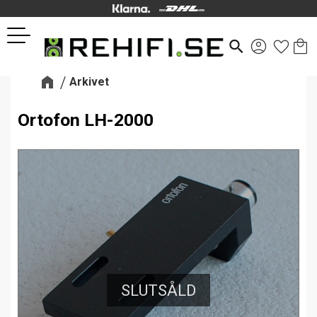
Kund
Favor
Meny
search
Arkivet
Ortofon LH-2000
SLUTSÅLD