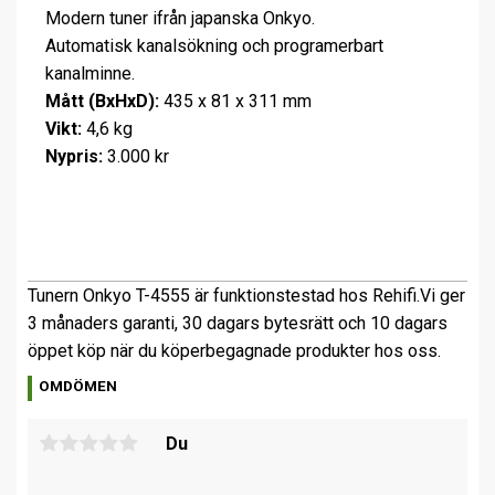
Modern tuner ifrån japanska Onkyo.
Automatisk kanalsökning och programerbart
kanalminne.
Mått (BxHxD):
435 x 81 x 311 mm
Vikt:
4,6 kg
Nypris:
3.000 kr
Tunern Onkyo T-4555 är funktionstestad hos Rehifi.
Vi ger
3 månaders garanti, 30 dagars bytesrätt och 10 dagars
öppet köp när du köper
begagnade produkter hos oss.
OMDÖMEN
Du