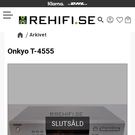
Kund
Favor
Meny
search
Arkivet
Onkyo T-4555
SLUTSÅLD