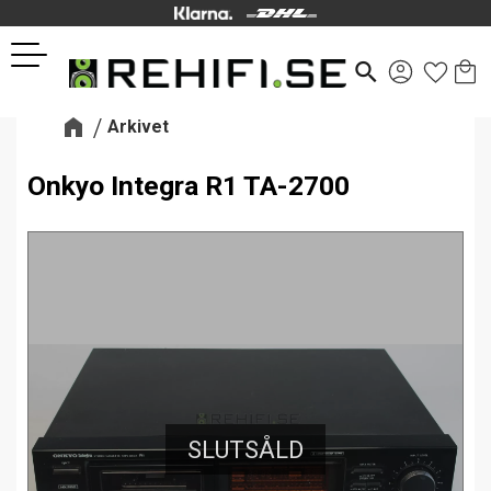
Kund
Favor
Meny
search
Arkivet
Onkyo Integra R1 TA-2700
SLUTSÅLD