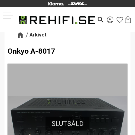
Kund
Favor
Meny
search
Arkivet
Onkyo A-8017
SLUTSÅLD