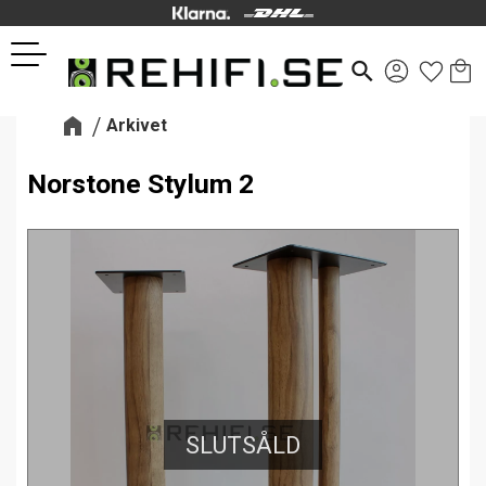
Kund
Favor
Meny
search
Arkivet
Norstone Stylum 2
SLUTSÅLD