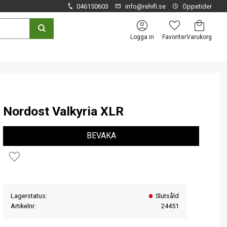
046150603
info@rehifi.se
Öppetider
Kundvagn
Favoriter
Logga in
Nordost Valkyria XLR
BEVAKA
Lägg till i favoriter
Lagerstatus
Slutsåld
Artikelnr
24451