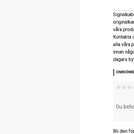
Signalkabe
originalka
våra prod
Kontakta o
alla våra 
innan någo
dagars by
OMDÖM
Bli den fö