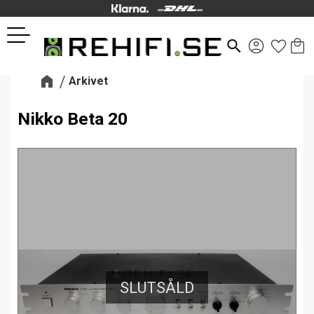
Kund
Favor
Meny
search
Arkivet
Nikko Beta 20
SLUTSÅLD