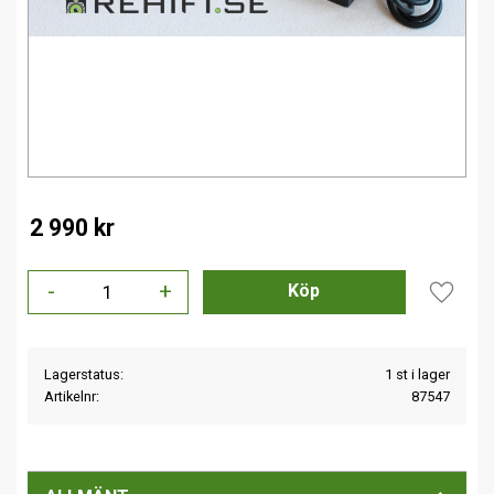
2 990
kr
-
+
Lägg til
Lagerstatus
1 st i lager
Artikelnr
87547