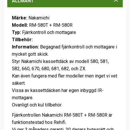
ALLMÄNT
Märke:
Nakamichi
Modell:
RM-580T + RM-580R
Typ:
Fjärrkontroll och mottagare
Tillbehör:
Information:
Begagnad fjärrkontroll och mottagare i
mycket gott skick.
Styr Nakamichi kassettdäck av modell 580, 581,
582, 660, 670, 680, 681, 682, och ZX.
Kan även fungera med fler modeller men inget vi vet
säkert.
Vissa av kassettdäcken har egen inbyggd IR-
mottagare.
Ovanligt och kul tillbehör.
Fjärrkontrollen Nakamichi RM-580T + RM-580R är
funktionstestad hos Rehifi.
Vi ger 3 månaders garanti, 30 dagars bytesrätt och