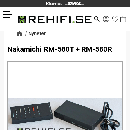
Kund
Favor
Meny
search
Nyheter
Nakamichi RM-580T + RM-580R