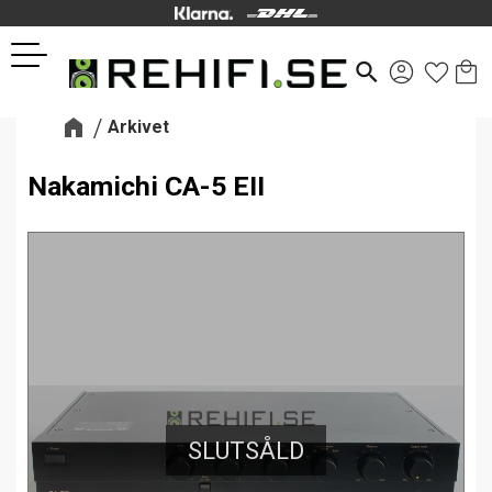
Kund
Favor
Meny
search
Arkivet
Nakamichi CA-5 EII
SLUTSÅLD