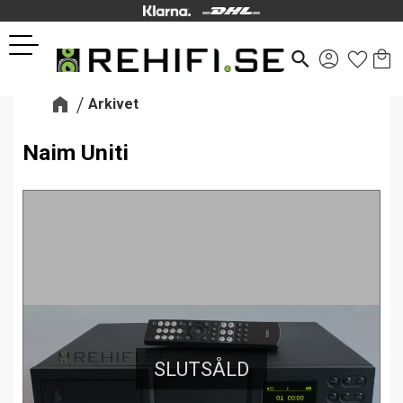
Kund
Favor
Meny
search
Arkivet
Naim Uniti
SLUTSÅLD