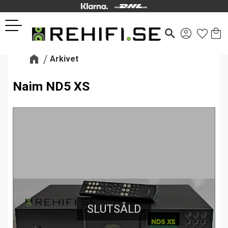
Kund
Favor
Meny
search
Arkivet
Naim ND5 XS
SLUTSÅLD